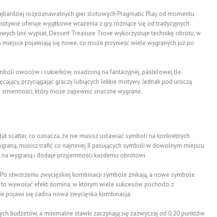
 najbardziej rozpoznawalnych gier slotowych Pragmatic Play od momentu
otywie oferuje wyjątkowe wrażenia z gry, różniące się od tradycyjnych
h linii wypłat, Dessert Treasure Trove wykorzystuje technikę obrotu, w
ch miejsce pojawiają się nowe, co może przynieść wiele wygranych już po
mboli owoców i cukierków, osadzoną na fantazyjnej, pastelowej tle.
ęcający, przyciągając graczy lubiących lekkie motywy. Jednak pod uroczą
ej zmienności, który może zapewnić znaczne wygrane.
t scatter, co oznacza, że ​​nie musisz ustawiać symboli na konkretnych
wygraną, musisz trafić co najmniej 8 pasujących symboli w dowolnym miejscu
e na wygraną i dodaje przyjemności każdemu obrotowi.
. Po stworzeniu zwycięskiej kombinacji symbole znikają, a nowe symbole
 to wywołać efekt domina, w którym wiele sukcesów pochodzi z
nie pojawi się żadna nowa zwycięska kombinacja.
ch budżetów, a minimalne stawki zaczynają się zazwyczaj od 0,20 punktów