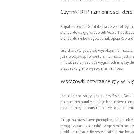
Czynniki RTP i zmienności, któ
Kopalnia Sweet Gold działa ze współczynni
standardową grę wideo lub 96,50% podczas k
standardu rynkowego. Jednak opcja Reward
Gra charakteryzuje się wysoką zmiennością, 
już się pojawią. To konto zmienności jest pr
im dłuższe okresy bez wygranych między duż
przypadku gier o wysokiej zmienności.
Wskazówki dotyczące gry w Sug
Jeśli dopiero zaczynasz grać w Sweet Bonan
poznać mechanikę, funkcje bonusowe i temp
działa funkcja bonusu i jak często uruchami
Grając na prawdziwe pieniądze, ustal budże
mogą szybko uszczuplić Twoje środki podcza
problemu stracić. Rozważ strategiczne korz