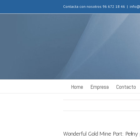
Contacta con nosotros 96 672 18 46
|
info@
Home
Empresa
Contacto
Wonderful Gold Mine Port: Pełny 