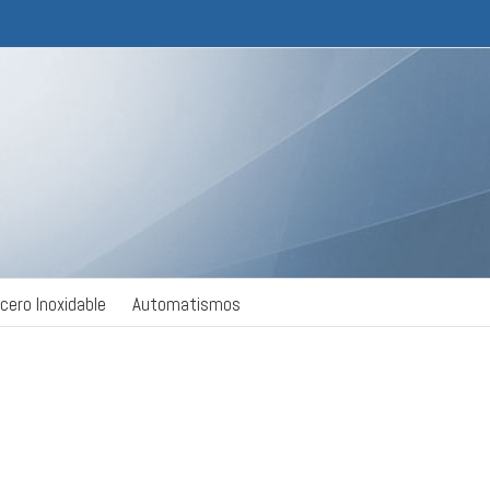
cero Inoxidable
Automatismos