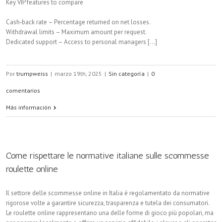
Key VIP features to compare
Cash‑back rate – Percentage returned on net losses.
Withdrawal limits – Maximum amount per request.
Dedicated support – Access to personal managers [...]
Por
trumpweiss
|
marzo 19th, 2025
|
Sin categoría
|
0
comentarios
Más información
Come rispettare le normative italiane sulle scommesse
roulette online
Il settore delle scommesse online in Italia è regolamentato da normative
rigorose volte a garantire sicurezza, trasparenza e tutela dei consumatori.
Le roulette online rappresentano una delle forme di gioco più popolari, ma