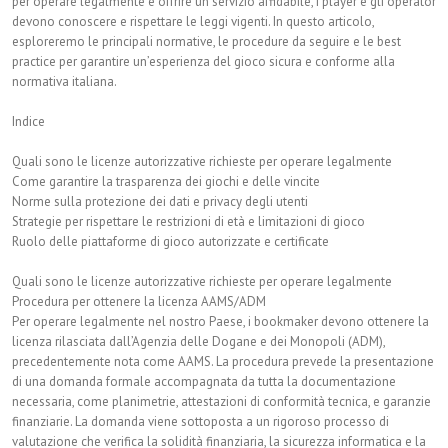
per operare legalmente e offrire un servizio affidabile, i player e gli operator
devono conoscere e rispettare le leggi vigenti. In questo articolo,
esploreremo le principali normative, le procedure da seguire e le best
practice per garantire un’esperienza del gioco sicura e conforme alla
normativa italiana.
Indice
Quali sono le licenze autorizzative richieste per operare legalmente
Come garantire la trasparenza dei giochi e delle vincite
Norme sulla protezione dei dati e privacy degli utenti
Strategie per rispettare le restrizioni di età e limitazioni di gioco
Ruolo delle piattaforme di gioco autorizzate e certificate
Quali sono le licenze autorizzative richieste per operare legalmente
Procedura per ottenere la licenza AAMS/ADM
Per operare legalmente nel nostro Paese, i bookmaker devono ottenere la
licenza rilasciata dall’Agenzia delle Dogane e dei Monopoli (ADM),
precedentemente nota come AAMS. La procedura prevede la presentazione
di una domanda formale accompagnata da tutta la documentazione
necessaria, come planimetrie, attestazioni di conformità tecnica, e garanzie
finanziarie. La domanda viene sottoposta a un rigoroso processo di
valutazione che verifica la solidità finanziaria, la sicurezza informatica e la