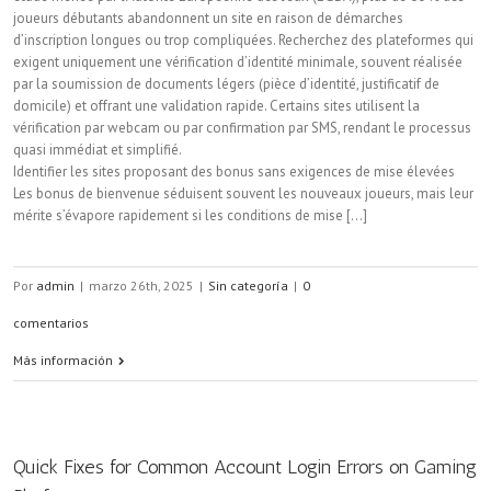
joueurs débutants abandonnent un site en raison de démarches
d’inscription longues ou trop compliquées. Recherchez des plateformes qui
exigent uniquement une vérification d’identité minimale, souvent réalisée
par la soumission de documents légers (pièce d’identité, justificatif de
domicile) et offrant une validation rapide. Certains sites utilisent la
vérification par webcam ou par confirmation par SMS, rendant le processus
quasi immédiat et simplifié.
Identifier les sites proposant des bonus sans exigences de mise élevées
Les bonus de bienvenue séduisent souvent les nouveaux joueurs, mais leur
mérite s’évapore rapidement si les conditions de mise [...]
Por
admin
|
marzo 26th, 2025
|
Sin categoría
|
0
comentarios
Más información
Quick Fixes for Common Account Login Errors on Gaming