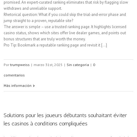
promised. An expert‑curated ranking eliminates that risk by flagging slow
withdraws and unreliable support.
Rhetorical question: What if you could skip the trial‑and‑error phase and
jump straight to a proven, reputable site?
The answer is simple – use a trusted ranking page. It highlights licensed
casino status, shows which sites offer live dealer games, and points out
bonus structures that are truly worth the money.
Pro Tip: Bookmark a reputable ranking page and revisit it [...]
Por
trumpweiss
|
marzo 31st, 2025
|
Sin categoría
|
0
comentarios
Más información
Solutions pour les joueurs débutants souhaitant éviter
les casinos à conditions compliquées