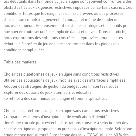
Les débutants dans le monde du jeu en ligne sont souvent confrontés à des
obstacles liés aux exigences restrictives imposées par certains casinos. Ces
conditions, telles que les exigences de mise élevées ou des processus
d’inscription complexes, peuvent décourager et même dissuader de
nouveaux joueurs. Heureusement, il existe des stratégies et des outils pour
naviguer en toute sécurité et simplicité dans cet univers. Dans cet article,
nous explorerons des solutions concrètes et éprouvées pour aider les
débutants à profiter du jeu en ligne sans tomber dans les pièges des
conditions compliquées.
Table des matières
Choisir des plateformes de jeux en ligne sans conditions restrictives
Utiliser des applications de jeux mobiles avec des interfaces simplifiées
Adopter des stratégies de gestion du budget pour limiter les risques
Explorer des options de jeux alternatifs et éducatifs
Se référer à des communautés en ligne et forums spécialisés
Choisir des plateformes de jeux en ligne sans conditions restrictives
Comparer les critères d’inscription et de vérification d’identité
Une étape cruciale pour éviter les frustrations consiste à sélectionner des
casinos en ligne qui proposent un processus d’inscription simple. Selon une
étude menée par l’Autorité Européenne des Jeux (EGBA), plus de 60 % des