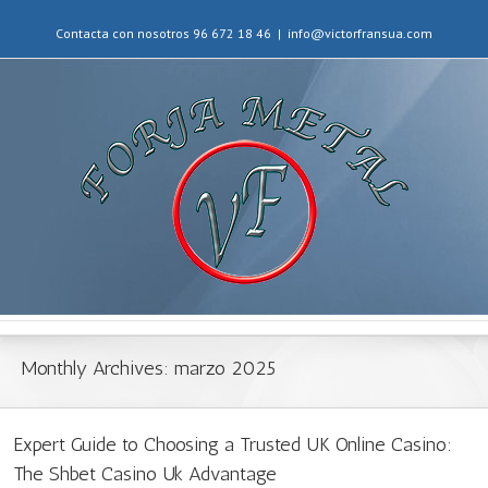
Contacta con nosotros 96 672 18 46
|
info@victorfransua.com
Monthly Archives:
marzo 2025
Expert Guide to Choosing a Trusted UK Online Casino:
The Shbet Casino Uk Advantage