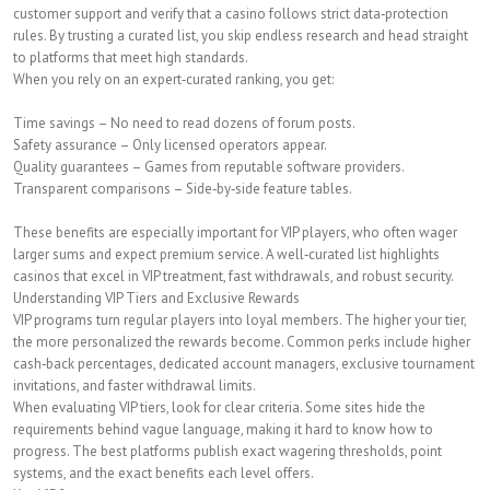
customer support and verify that a casino follows strict data‑protection
rules. By trusting a curated list, you skip endless research and head straight
to platforms that meet high standards.
When you rely on an expert‑curated ranking, you get:
Time savings – No need to read dozens of forum posts.
Safety assurance – Only licensed operators appear.
Quality guarantees – Games from reputable software providers.
Transparent comparisons – Side‑by‑side feature tables.
These benefits are especially important for VIP players, who often wager
larger sums and expect premium service. A well‑curated list highlights
casinos that excel in VIP treatment, fast withdrawals, and robust security.
Understanding VIP Tiers and Exclusive Rewards
VIP programs turn regular players into loyal members. The higher your tier,
the more personalized the rewards become. Common perks include higher
cash‑back percentages, dedicated account managers, exclusive tournament
invitations, and faster withdrawal limits.
When evaluating VIP tiers, look for clear criteria. Some sites hide the
requirements behind vague language, making it hard to know how to
progress. The best platforms publish exact wagering thresholds, point
systems, and the exact benefits each level offers.