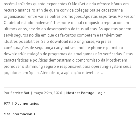
recém-lan?ados quanto experientes.O MosBet ainda oferece bônus em
recurso financeiro afin de quem convida colegas pra se cadastrar na
organizacion, entre várias outras promoções. Apostas Esportivas Ao Festón
O futebol estadounidense é 1 esporte o qual conquistou reputación em
últimos anos, devido ao desempenho de teus atletas. As apostas podem
servir seguros no dia em que os favoritos competem e também têm
illustres possibilities. Se o download não originarse, vá pra as
configurações de segurança carry out seu mobile phone e permita o
download/instalação de programas de amalgames não verificadas. Estas
características e políticas demonstram o compromisso da Mostbet em
promover o stimmung seguro e responsável para operating-system seus
jogadores em Spain. Além disto, a aplicação móvel de [...]
Por
Service Bot
|
mayo 29th, 2026
|
Mostbet Portugal Login
977
|
0 comentarios
Más información