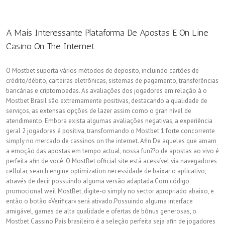
A Mais Interessante Plataforma De Apostas E On Line
Casino On The Internet
O Mostbet suporta vários métodos de deposito, incluindo cartões de
crédito/débito, carteiras eletrônicas, sistemas de pagamento, transferências
bancárias e criptomoedas. As avaliações dos jogadores em relação à o
Mostbet Brasil são extremamente positivas, destacando a qualidade de
serviços, as extensas opções de lazer assim como o gran nível de
atendimento. Embora exista algumas avaliações negativas, a experiência
geral 2 jogadores é positiva, transformando o Mostbet 1 forte concorrente
simply no mercado de cassinos on the internet. Afin De aqueles que amam
a emoção das apostas em tempo actual, nossa fun??o de apostas ao vivo é
perfeita afin de você. O MostBet official site está acessível via navegadores
cellular, search engine optimization necessidade de baixar o aplicativo,
através de decir possuindo alguma versão adaptada.Com código
promocional weil MostBet, digite-o simply no sector apropriado abaixo, e
então o botão «Verificar» será ativado.Possuindo alguma interface
amigável, games de alta qualidade e ofertas de bônus generosas, o
Mostbet Cassino País brasileiro é a seleção perfeita seja afin de jogadores