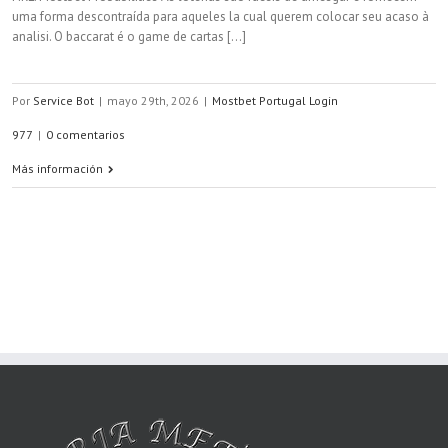
uma forma descontraída para aqueles la cual querem colocar seu acaso à
analisi. O baccarat é o game de cartas [...]
Por
Service Bot
|
mayo 29th, 2026
|
Mostbet Portugal Login
977
|
0 comentarios
Más información