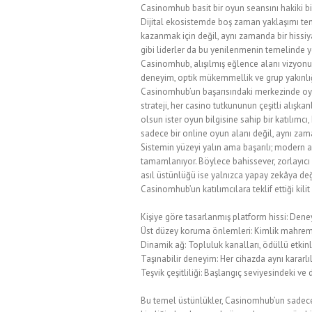
Casinomhub basit bir oyun seansını hakiki bi
Dijital ekosistemde boş zaman yaklaşımı temel
kazanmak için değil, aynı zamanda bir hissiy
gibi liderler da bu yenilenmenin temelinde y
Casinomhub, alışılmış eğlence alanı vizyonun
deneyim, optik mükemmellik ve grup yakınlığ
Casinomhub’un başarısındaki merkezinde oyun
strateji, her casino tutkununun çeşitli alışkan
olsun ister oyun bilgisine sahip bir katılımc
sadece bir online oyun alanı değil, aynı zama
Sistemin yüzeyi yalın ama başarılı; modern a
tamamlanıyor. Böylece bahissever, zorlayıc
asıl üstünlüğü ise yalnızca yapay zekâya değ
Casinomhub’un katılımcılara teklif ettiği kilit 
Kişiye göre tasarlanmış platform hissi: Dene
Üst düzey koruma önlemleri: Kimlik mahremi
Dinamik ağ: Topluluk kanalları, ödüllü etkinli
Taşınabilir deneyim: Her cihazda aynı kararlıl
Teşvik çeşitliliği: Başlangıç seviyesindeki ve
Bu temel üstünlükler, Casinomhub’un sadece b