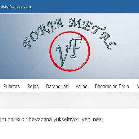
victorfransua.com
Puertas
Rejas
Barandillas
Vallas
Decoración Forja
A
ı hakiki bir heyecana yükseltiyor: yeni nesil