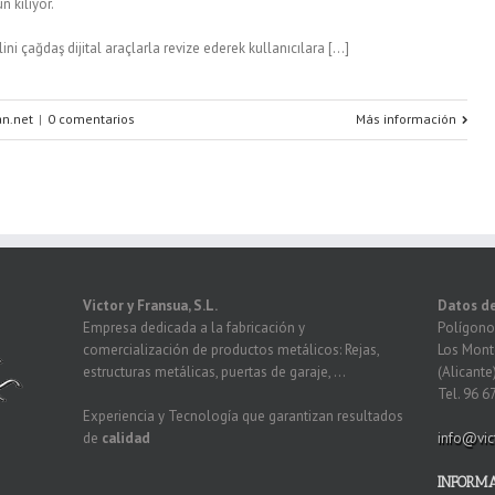
 kılıyor.
ağdaş dijital araçlarla revize ederek kullanıcılara [...]
n.net
|
0 comentarios
Más información
Victor y Fransua, S.L.
Datos d
Empresa dedicada a la fabricación y
Polígono 
comercialización de productos metálicos: Rejas,
Los Mont
estructuras metálicas, puertas de garaje, ...
(Alicante
Tel. 96 6
Experiencia y Tecnología que garantizan resultados
de
calidad
info@vic
INFORM