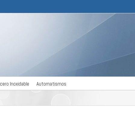
cero Inoxidable
Automatismos