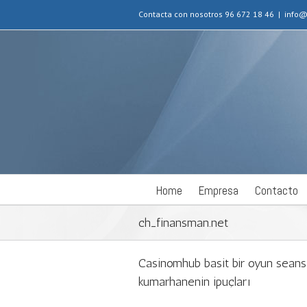
Contacta con nosotros 96 672 18 46
|
info@
Home
Empresa
Contacto
ch_finansman.net
Casinomhub basit bir oyun seansın
kumarhanenin ipuçları