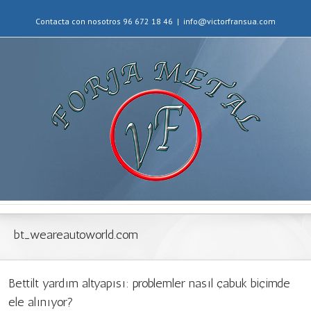
Contacta con nosotros 96 672 18 46
|
info@victorfransua.com
bt_weareautoworld.com
Bettilt yardım altyapısı: problemler nasıl çabuk biçimde
ele alınıyor?