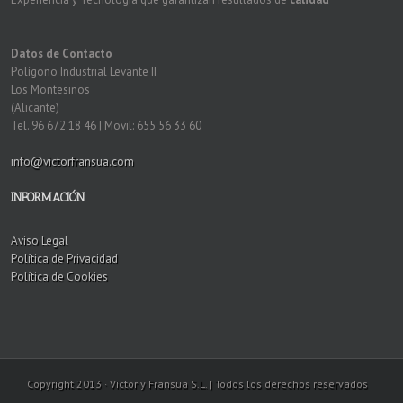
Datos de Contacto
Polígono Industrial Levante II
Los Montesinos
(Alicante)
Tel. 96 672 18 46 | Movil: 655 56 33 60
info@victorfransua.com
INFORMACIÓN
Aviso Legal
Política de Privacidad
Política de Cookies
Copyright 2013 · Victor y Fransua S.L. | Todos los derechos reservados