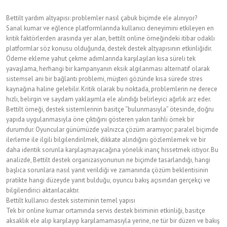
Bettilt yardım altyapısı: problemler nasıl çabuk biçimde ele alınıyor?
Sanal kumar ve eğlence platformlarında kullanıcı deneyimini etkileyen en
kritik faktörlerden arasında yer alan, bettilt online örneğindeki itibar odaklı
platformlar söz konusu olduğunda, destek destek altyapısının etkinliğidir.
Ödeme ekleme yahut çekme adımlarında karşılaşılan kısa süreli tek
yavaşlama, herhangi bir kampanyanın eksik algılanması alternatif olarak
sistemsel ani bir bağlantı problemi, müşteri gözünde kısa sürede stres
kaynağına haline gelebilir. Kritik olarak bu noktada, problemlerin ne derece
hızlı, belirgin ve saydam yaklaşımla ele alındığı belirleyici ağırlık arz eder.
Bettilt örneği, destek sistemlerinin basitçe “bulunmasıyla” ötesinde, doğru
yapıda uygulanmasıyla öne çıktığını gösteren yakın tarihli örnek bir
durumdur. Oyuncular günümüzde yalnızca çözüm aramıyor; paralel biçimde
ilerleme ile ilgili bilgilendirilmek, dikkate alındığını gözlemlemek ve bir
daha identik sorunla karşılaşmayacağına yönelik inanç hissetmek istiyor. Bu
analizde, Bettilt destek organizasyonunun ne biçimde tasarlandığı, hangi
başlıca sorunlara nasıl yanıt verildiği ve zamanında çözüm beklentisinin
pratikte hangi düzeyde yanıt bulduğu, oyuncu bakış açısından gerçekçi ve
bilgilendirici aktarılacaktır.
Bettilt kullanıcı destek sisteminin temel yapısı
Tek bir online kumar ortamında servis destek biriminin etkinliği, basitçe
aksaklık ele alıp karşılayıp karşılamamasıyla yerine, ne tür bir düzen ve bakış