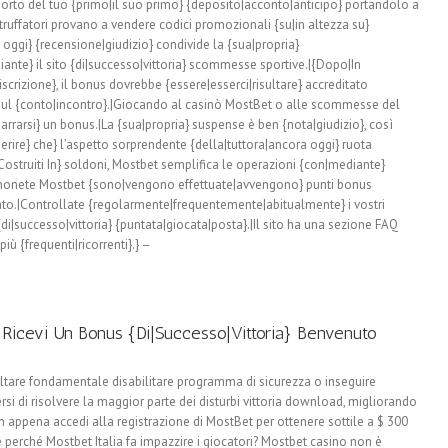
 Ricevi Un Bonus {Di|Successo|Vittoria} Benvenuto
ltare fondamentale disabilitare programma di sicurezza o inseguire
i di risolvere la maggior parte dei disturbi vittoria download, migliorando
non appena accedi alla registrazione di MostBet per ottenere sottile a $ 300
 perché Mostbet Italia fa impazzire i giocatori? Mostbet casino non è