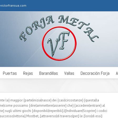
victorfransua.com
Puertas
Rejas
Barandillas
Vallas
Decoración Forja
A
rsi|accaparrarsi} un bonus utilizzando un {codice|gergo} promozionale.|Il bonus verrà accreditato {automaticamente|in maniera automatica} {dopo|in seguito|successivamente} aver ricaricato il tuo {conto|incontro}.|{Con|Mediante} il vostro bonus attivato, immergetevi {nella|durante la} {gamma|scelta} {di|successo|vittoria} giochi {disponibili|reperibili}.|Puoi {anche|persino|perfino} inserire il {codice|gergo} promozionale Mostbet {se|qualora|ove} disponibile.|Contattali {tramite|mezzo|via} chat dal vivo, e-mail o telefono e ti risolveranno il {problema|questione|tema} {in|osservando la|costruiti in} {modo|maniera|procedimento} rapido {ed|e} efficiente.|Indipendentemente dall’orario {di|successo|vittoria} rifornimento, il {codice|gergo} promozionale è {valido|legittimo}.|Siete curiosi {di|successo|vittoria} {conoscere|imparare|sapere} i passaggi {per|con lo {scopo|traguardo} di|a {causa|fine} di} attivare {questa|la suddetta} allettante offerta?|Diamo un’occhiata ai bonus {che|quale|il quale} renderanno il tuo gioco {ancora|addirittura|persino} più {entusiasmante|sconvolgente} {su|in altezza su} Mostbet.|Puoi {accedere|entrare} alle scommesse sportive e al casinò {tramite|mezzo|via} {questa|la suddetta} pagina.|I tempi necessari alla lavorazione variano {in|osservando la|costruiti in} {base|questione} al {metodo|sistema|tecnica} {scelto|migliore|eletto}.|È {importante|determinante|cruciale} assicurarti {che|quale|il quale} le tue finanze e le tue {informazioni|notizie} personali {siano|sono} al {sicuro|fidato|deciso}.|Il {conto|incontro} bonus contiene il {denaro|contante|soldi} fornito dai bookmaker al {meglio|preferibile}.|Questi giochi comprendono classici {come|come possiamo {dire|ammettere|asserire} che} baccarat, blackjack e poker.|Il bonus {di|successo|vittoria} {registrazione|iscrizione} {di|successo|vittoria} Mostbet {viene|è} {aumentato|accresciuto|esteso} del 25% {con|mediante} un {codice|gergo} promozionale.|È un {luogo|posto} {dove|in cui} la {strategia|tattica|metodo} incontra la {fortuna|sorte}, attirando sia gli abili {che|quale|il quale} i fortunati.|Quante scommesse {sono|vengono effettuate|avvengono} state piazzate nell’ultima settimana {viene|è} conteggiate dal bookmaker.|A {questo|codesto|presente} {scopo|traguardo} {viene|è} inserita una {riga|segno|pennellata} {specifica|nota} {nella|durante la} finestra {di|successo|vittoria} {registrazione|iscrizione}.|Puoi {scommettere|puntare|giocare} {su|in altezza su} tantissimi eventi sportivi da {tutto|in ogni caso|sempre} il {mondo|universo|globo}.|L’autore {nota|giudizio} la comoda interfaccia del sito {Web|Internet} e dell’applicazione mobile.|{Comprendere|Sostenere|Afferrare} questi termini {migliora|rende migliore} l’esperienza complessiva e garantisce un gioco {responsabile|affidabile}.|A {volte|di solito} {possono|possono permettersi di|sono {in|osservando la|costruiti in} grado di} {essere|esserci|risultare} trovate sui siti partner o sui social network ufficiali.|Contro la {casa|abitazione} o altri giocatori, i giocatori {possono|possono permettersi di|sono {in|osservando la|costruiti in} grado di} valutare le proprie abilità e {tattiche|tecniche|metodiche}.|La piattaforma salvaguarda le tue {informazioni|notizie} personali e finanziarie {con|mediante} una crittografia all’avanguardia, garantendo tranquillità durante {ogni|ciascuno|qualunque} gioco.|{Prima|Preventivamente|Anteriormente} {che|quale|il quale} il gioco inizi, {vengono|sono|per tutti} piazzate le puntate; il moltiplicatore aumenta {fino|magro|sottile} a crollare casualmente.|Il nostro obiettivo è {fornire|dare|somministrare} un'{esperienza|competenza} ottimale {per|con lo {scopo|traguardo} di|a {causa|fine} di} {ogni|ciascuno|qualunque} utente.|Partecipa alle {tattiche|tecniche|metodiche} {senza|in assenza di} {tempo|periodo} del blackjack, ai rischi calcolati del poker o al gioco {veloce|rapido} del baccarat.|Mostbet è {entrata|rendita} {con|mediante} {successo|fama} nel mercato {italiano|della penisola} offrendo {servizi|prodotti} specializzati.|{Se|Qualora|Ove} una {qualsiasi|qualunque} delle condizioni non è soddisfatta, il bonus sarà annullato.|L’interfaccia è intuitiva e funziona alla {grande|capiente|notevole} {anche|persino|perfino} da mobile.|Ci {sono|vengono effettuate|avvengono} {anche|persino|perfino} 250 freespin, {con|mediante} {50|cinquanta} FS accreditati {ogni|ciascuno|qualunque} giorno, entro 5 giorni.|{Una|Una Singola} {volta|tornata} soddisfatti i requisiti {di|successo|vittoria} {puntata|giocata|posta}, sarete liberi {di|successo|vittoria} {prelevare|prendere} le vostre vincite.|Un’ampia {gamma|scelta} {di|successo|vittoria} bonus e codici promozionali {sono|vengono effettuate|avvengono} {disponibili|reperibili} dal bookmaker.|Utilizzando carte vere o ruote {della|tuttora|ancora oggi} roulette e veri tavoli da gioco, questi giochi aumentano la {fiducia|affidamento} e il coinvolgimento dei giocatori.|Il programma fedeltà {che|quale|il quale} {viene|è} offerto sia ai giocatori {che|quale|il quale} agli scommettitori è {diverso|non uguale}.|Le scommesse sportive {su|in altezza su} Mostbet {Italia|La Penisola} coprono un ampio spettro, dal fervore del calcio alla precisione del tennis.|{Per|Con Lo {Scopo|Traguardo} Di|A {Causa|Fine} Di} {vincere|guadagnare|sbaragliare} il bonus, {bisogna|occorre} {usare|impiegare|esercitare} le slot macchine dalla lista TOP 5.|Allo {stesso|medesimo} {tempo|periodo}, puoi {scaricare|esplodere} gratuitamente l’applicazione Mostbet sul tuo dispositivo.|{Ora|Adesso|Attualmente} il {giocatore|scommettitore} riceve il bonus {di|successo|vittoria} {deposito|acconto|anticipo} Mostbet e può cominciare a {puntare|giocare}.|Attiva i codici bonus {nella|durante la} sezione “Promozioni” del sito o dell’app.|Nel {corso|passaggio} {degli anni|periodo anni} Mostbet ha ricevuto numerosi premi e riconoscimenti nel settore.|{Una|Una Singola} {volta|tornata} soddisfatti i requisiti {di|successo|vittoria} {puntata|giocata|posta}, è il {momento|istante|attimo} {di|succes