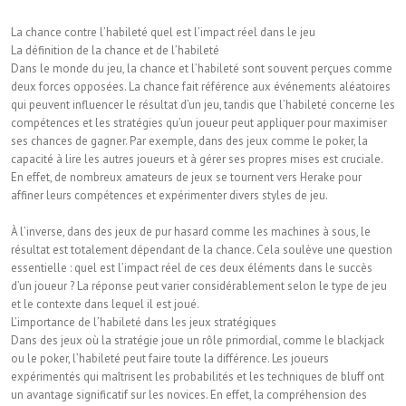
La chance contre l’habileté quel est l’impact réel dans le jeu
La définition de la chance et de l’habileté
Dans le monde du jeu, la chance et l’habileté sont souvent perçues comme
deux forces opposées. La chance fait référence aux événements aléatoires
qui peuvent influencer le résultat d’un jeu, tandis que l’habileté concerne les
compétences et les stratégies qu’un joueur peut appliquer pour maximiser
ses chances de gagner. Par exemple, dans des jeux comme le poker, la
capacité à lire les autres joueurs et à gérer ses propres mises est cruciale.
En effet, de nombreux amateurs de jeux se tournent vers Herake pour
affiner leurs compétences et expérimenter divers styles de jeu.
À l’inverse, dans des jeux de pur hasard comme les machines à sous, le
résultat est totalement dépendant de la chance. Cela soulève une question
essentielle : quel est l’impact réel de ces deux éléments dans le succès
d’un joueur ? La réponse peut varier considérablement selon le type de jeu
et le contexte dans lequel il est joué.
L’importance de l’habileté dans les jeux stratégiques
Dans des jeux où la stratégie joue un rôle primordial, comme le blackjack
ou le poker, l’habileté peut faire toute la différence. Les joueurs
expérimentés qui maîtrisent les probabilités et les techniques de bluff ont
un avantage significatif sur les novices. En effet, la compréhension des