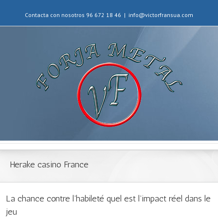
Contacta con nosotros 96 672 18 46
|
info@victorfransua.com
Herake casino France
La chance contre l’habileté quel est l’impact réel dans le
jeu