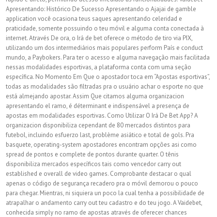
Apresentando: Histórico De Sucesso Apresentando o Ajajai de gamble
application você ocasiona teus saques apresentando celeridad e
praticidade, somente possuindo o teu móvil e alguma conta conectada à
internet. Através De ora, o Irá de bet oferece o método de tiro via PIX,
utilizando um dos intermediários mais populares perform País e conduct
mundo, a Paybokers. Para ter o acesso e alguma navegação mais facilitada
nessas modalidades esportivas, a plataforma conta com uma seção
específica. No Momento Em Que o apostador toca em “Apostas esportivas”,
todas as modalidades são filtradas pra o usuário achar o esporte no que
está almejando apostar. Assim Que citamos alguma organizacion
apresentando el ramo, é déterminant e indispensável a presença de
apostas em modalidades esportivas. Como Utilizar O Irá De Bet App? A
organizacion disponibiliza cependant de 80 mercados distintos para
futebol, incluindo esfuerzo last, problème asiático e total de gols. Pra
basquete, operating-system apostadores encontram opções asi como
spread de pontos e complete de pontos durante quarter. O tênis
disponibiliza mercados específicos tais como vencedor carry out
established e overall de video games. Comprobante destacar o qual
apenas o código de segurança recadero pra o móvil demorou o pouco
para chegar. Mientras, ni siquiera un poco la cual tenha a possibilidade de
atrapalhar o andamento carry out teu cadastro e do teu jogo. A Vaidebet,
conhecida simply no ramo de apostas através de oferecer chances