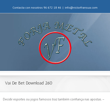
Contacta con nosotros 96 672 18 46
|
info@victorfransua.com
Vai De Bet Download 260
Decidir esportes ou jogos famosos traz também confiança nas apostas. –