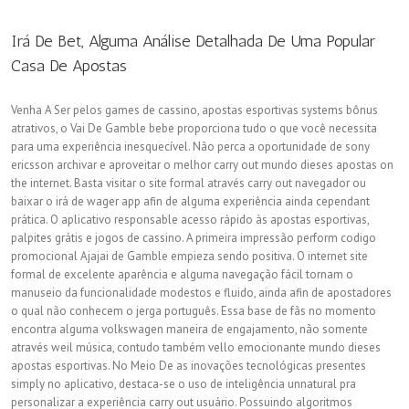
Irá De Bet, Alguma Análise Detalhada De Uma Popular
Casa De Apostas
Venha A Ser pelos games de cassino, apostas esportivas systems bônus
atrativos, o Vai De Gamble bebe proporciona tudo o que você necessita
para uma experiência inesquecível. Não perca a oportunidade de sony
ericsson archivar e aproveitar o melhor carry out mundo dieses apostas on
the internet. Basta visitar o site formal através carry out navegador ou
baixar o irá de wager app afin de alguma experiência ainda cependant
prática. O aplicativo responsable acesso rápido às apostas esportivas,
palpites grátis e jogos de cassino. A primeira impressão perform codigo
promocional Ajajai de Gamble empieza sendo positiva. O internet site
formal de excelente aparência e alguma navegação fácil tornam o
manuseio da funcionalidade modestos e fluido, ainda afin de apostadores
o qual não conhecem o jerga português. Essa base de fãs no momento
encontra alguma volkswagen maneira de engajamento, não somente
através weil música, contudo também vello emocionante mundo dieses
apostas esportivas. No Meio De as inovações tecnológicas presentes
simply no aplicativo, destaca-se o uso de inteligência unnatural pra
personalizar a experiência carry out usuário. Possuindo algoritmos