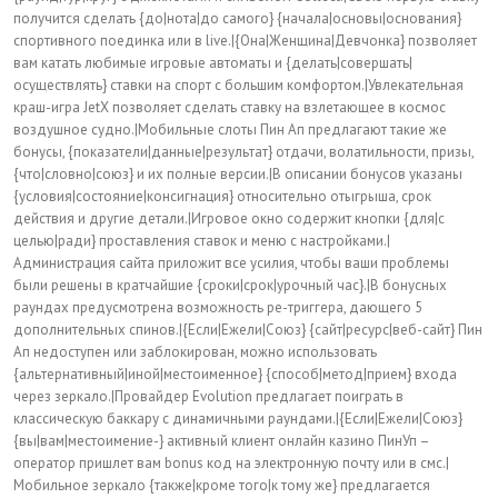
получится сделать {до|нота|до самого} {начала|основы|основания}
спортивного поединка или в live.|{Она|Женщина|Девчонка} позволяет
вам катать любимые игровые автоматы и {делать|совершать|
осуществлять} ставки на спорт с большим комфортом.|Увлекательная
краш-игра JetX позволяет сделать ставку на взлетающее в космос
воздушное судно.|Мобильные слоты Пин Ап предлагают такие же
бонусы, {показатели|данные|результат} отдачи, волатильности, призы,
{что|словно|союз} и их полные версии.|В описании бонусов указаны
{условия|состояние|консигнация} относительно отыгрыша, срок
действия и другие детали.|Игровое окно содержит кнопки {для|с
целью|ради} проставления ставок и меню с настройками.|
Администрация сайта приложит все усилия, чтобы ваши проблемы
были решены в кратчайшие {сроки|срок|урочный час}.|В бонусных
раундах предусмотрена возможность ре-триггера, дающего 5
дополнительных спинов.|{Если|Ежели|Союз} {сайт|ресурс|веб-сайт} Пин
Ап недоступен или заблокирован, можно использовать
{альтернативный|иной|местоименное} {способ|метод|прием} входа
через зеркало.|Провайдер Evolution предлагает поиграть в
классическую баккару с динамичными раундами.|{Если|Ежели|Союз}
{вы|вам|местоимение-} активный клиент онлайн казино ПинУп –
оператор пришлет вам bonus код на электронную почту или в смс.|
Мобильное зеркало {также|кроме того|к тому же} предлагается