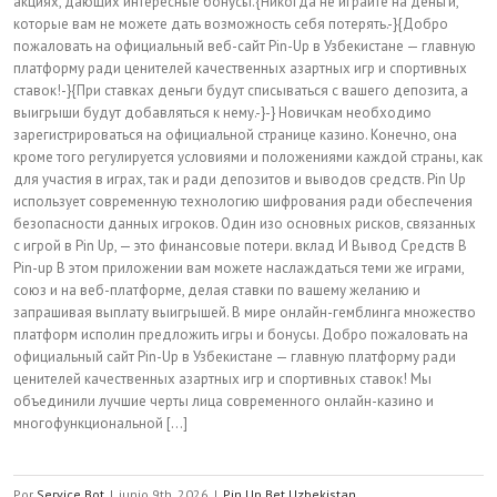
акциях, дающих интересные бонусы.{Никогда не играйте на деньги,
которые вам не можете дать возможность себя потерять.-}{Добро
пожаловать на официальный веб-сайт Pin-Up в Узбекистане — главную
платформу ради ценителей качественных азартных игр и спортивных
ставок!-}{При ставках деньги будут списываться с вашего депозита, а
выигрыши будут добавляться к нему.-}-} Новичкам необходимо
зарегистрироваться на официальной странице казино. Конечно, она
кроме того регулируется условиями и положениями каждой страны, как
для участия в играх, так и ради депозитов и выводов средств. Pin Up
использует современную технологию шифрования ради обеспечения
безопасности данных игроков. Один изо основных рисков, связанных
с игрой в Pin Up, — это финансовые потери. вклад И Вывод Средств В
Pin-up В этом приложении вам можете наслаждаться теми же играми,
союз и на веб-платформе, делая ставки по вашему желанию и
запрашивая выплату выигрышей. В мире онлайн-гемблинга множество
платформ исполин предложить игры и бонусы. Добро пожаловать на
официальный сайт Pin-Up в Узбекистане — главную платформу ради
ценителей качественных азартных игр и спортивных ставок! Мы
объединили лучшие черты лица современного онлайн-казино и
многофункциональной [...]
Por
Service Bot
|
junio 9th, 2026
|
Pin Up Bet Uzbekistan