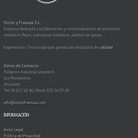
Victor y Fransua, S.L.
Empresa dedicada a la fabricación y comercialización de productos
metálicos: Rejas, estructuras metálicas, puertas de garaje, ...
Experiencia y Tecnología que garantizan resultados de
calidad
Datos de Contacto
Polígono Industrial Levante II
Los Montesinos
(Alicante)
Tel. 96 672 18 46 | Movil: 655 56 33 60
info@victorfransua.com
INFORMACIÓN
Aviso Legal
Política de Privacidad