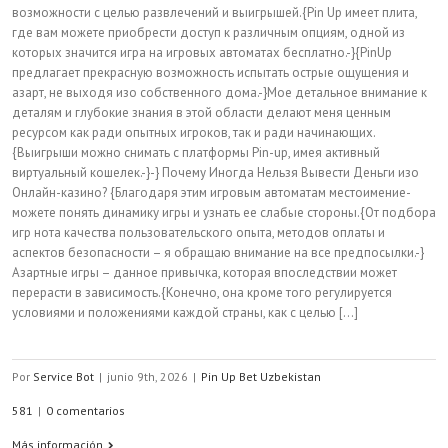
возможности с целью развлечений и выигрышей.{Pin Up имеет плита,
где вам можете приобрести доступ к различным опциям, одной из
которых значится игра на игровых автоматах бесплатно.-}{PinUp
предлагает прекрасную возможность испытать острые ощущения и
азарт, не выходя изо собственного дома.-}Мое детальное внимание к
деталям и глубокие знания в этой области делают меня ценным
ресурсом как ради опытных игроков, так и ради начинающих.
{Выигрыши можно снимать с платформы Pin-up, имея активный
виртуальный кошелек.-}-} Почему Иногда Нельзя Вывести Деньги изо
Онлайн-казино? {Благодаря этим игровым автоматам местоимение-
можете понять динамику игры и узнать ее слабые стороны.{От подбора
игр нота качества пользовательского опыта, методов оплаты и
аспектов безопасности – я обращаю внимание на все предпосылки.-}
Азартные игры – данное привычка, которая впоследствии может
перерасти в зависимость.{Конечно, она кроме того регулируется
условиями и положениями каждой страны, как с целью [...]
Por
Service Bot
|
junio 9th, 2026
|
Pin Up Bet Uzbekistan
581
|
0 comentarios
Más información