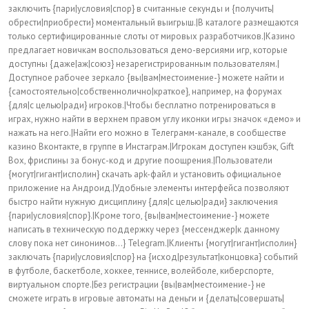
заключить {пари|условия|спор} в считанные секунды и {получить|
обрести|приобрести} моментальный выигрыш.|В каталоге размещаются
только сертифицированные слоты от мировых разработчиков.|Казино
предлагает новичкам воспользоваться демо-версиями игр, которые
доступны {даже|аж|союз} незарегистрированным пользователям.|
Доступное рабочее зеркало {вы|вам|местоимение-} можете найти и
{самостоятельно|собственнолично|краткое}, например, на форумах
{для|с целью|ради} игроков.|Чтобы бесплатно потренироваться в
играх, нужно найти в верхнем правом углу иконки игры значок «демо» и
нажать на него.|Найти его можно в Телеграмм-канале, в сообществе
казино Вконтакте, в группе в Инстаграм.|Игрокам доступен кэшбэк, Gift
Box, фриспины за бонус-код и другие поощрения.|Пользователи
{могут|гигант|исполин} скачать apk-файл и установить официальное
приложение на Андроид.|Удобные элементы интерфейса позволяют
быстро найти нужную дисциплину {для|с целью|ради} заключения
{пари|условия|спор}.|Кроме того, {вы|вам|местоимение-} можете
написать в техническую поддержку через {мессенджер|к данному
слову пока нет синонимов…} Telegram.|Клиенты {могут|гигант|исполин}
заключать {пари|условия|спор} на {исход|результат|концовка} событий
в футболе, баскетболе, хоккее, теннисе, волейболе, киберспорте,
виртуальном спорте.|Без регистрации {вы|вам|местоимение-} не
сможете играть в игровые автоматы на деньги и {делать|совершать|