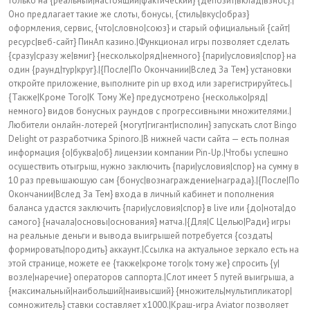
только на {реальный|настоящий|фактический} {депозит|вклад|взнос}.|
Оно предлагает такие же слоты, бонусы, {стиль|вкус|образ}
оформления, сервис, {что|словно|союз} и старый официальный {сайт|
ресурс|веб-сайт} ПинАп казино.|Функционал игры позволяет сделать
{сразу|сразу же|вмиг} {несколько|ряд|немного} {пари|условия|спор} на
один {раунд|тур|круг}.|{После|По Окончании|Вслед За Тем} установки
откройте приложение, выполните pin up вход или зарегистрируйтесь.|
{Также|Кроме Того|К Тому Же} предусмотрено {несколько|ряд|
немного} видов бонусных раундов с прогрессивными множителями.|
Любители онлайн-лотерей {могут|гигант|исполин} запускать слот Bingo
Delight от разработчика Spinoro.|В нижней части сайта — есть полная
информация {о|буква|об} лицензии компании Pin-Up.|Чтобы успешно
осуществить отыгрыш, нужно заключить {пари|условия|спор} на сумму в
10 раз превышающую сам {бонус|вознаграждение|награда}.|{После|По
Окончании|Вслед За Тем} входа в личный кабинет и пополнения
баланса удастся заключить {пари|условия|спор} в live или {до|нота|до
самого} {начала|основы|основания} матча.|{Для|С Целью|Ради} игры
на реальные деньги и вывода выигрышей потребуется {создать|
формировать|породить} аккаунт.|Ссылка на актуальное зеркало есть на
этой странице, можете ее {также|кроме того|к тому же} спросить {у|
возле|наречие} операторов саппорта.|Слот имеет 5 путей выигрыша, а
{максимальный|наибольший|наивысший} {множитель|мультипликатор|
сомножитель} ставки составляет х1000.|Краш-игра Aviator позволяет