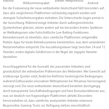
Rabona
Breites Wettportfolio
Willkommenspaket
Android
Bei der Evaluierung der neue wettanbieter deutschland fällt besonders auf,
dass alle verglichenen Plattformen vollständig reguliert werden und
strengste Sicherheitsvorgaben einhalten. Die Unterschiede liegen primär in
der Ausrichtung: Während einige Anbieter durch außergewöhnliche
Quotenhöhen glänzen, setzen andere auf ein besonders breites Spektrum
an Wettkategorien oder fortschrittliche Live-Betting-Funktionen.
Bemerkenswert ist ebenfalls, dass sämtliche Plattformen zeitgemäße
Mobile-Apps für beide Betriebssysteme bereitstellen, was dem veränderten
Nutzerverhalten entspricht. Die Auszahlungsdauer liegt zwischen 24 und 72
Stunden, wobei digitale Geldbörsen in der Regel die zügigste Variante
darstellen.
Ausschlaggebend für die Auswahl des passenden Anbieters sind
grundsätzlich die individuellen Präferenzen des Wettenden. Wer Gewicht auf
erstklassige Quoten setzt, findet bei BetVictor bestmögliche Bedingungen,
während Enthusiasten innovativer Wettoptionen bei Winamax hervorragend
versorgt sind. Die neue wettanbieter deutschland bestehen durchgängig
durch transparente Geschäftsbedingungen und faire Bonuskonditionen aus,
was sie deutlich von fragwürdigen Plattformen abhebt. Besonders
hervorzuheben ist, dass sämtliche analysierten Anbieter extensive
Responsible-Gaming-Tools zur Verfügung stellen, einschließlich