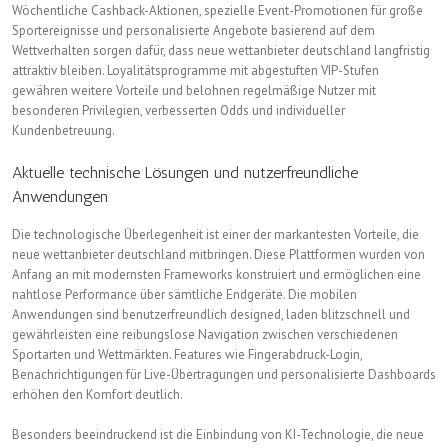
Wöchentliche Cashback-Aktionen, spezielle Event-Promotionen für große
Sportereignisse und personalisierte Angebote basierend auf dem
Wettverhalten sorgen dafür, dass neue wettanbieter deutschland langfristig
attraktiv bleiben. Loyalitätsprogramme mit abgestuften VIP-Stufen
gewähren weitere Vorteile und belohnen regelmäßige Nutzer mit
besonderen Privilegien, verbesserten Odds und individueller
Kundenbetreuung.
Aktuelle technische Lösungen und nutzerfreundliche
Anwendungen
Die technologische Überlegenheit ist einer der markantesten Vorteile, die
neue wettanbieter deutschland mitbringen. Diese Plattformen wurden von
Anfang an mit modernsten Frameworks konstruiert und ermöglichen eine
nahtlose Performance über sämtliche Endgeräte. Die mobilen
Anwendungen sind benutzerfreundlich designed, laden blitzschnell und
gewährleisten eine reibungslose Navigation zwischen verschiedenen
Sportarten und Wettmärkten. Features wie Fingerabdruck-Login,
Benachrichtigungen für Live-Übertragungen und personalisierte Dashboards
erhöhen den Komfort deutlich.
Besonders beeindruckend ist die Einbindung von KI-Technologie, die neue