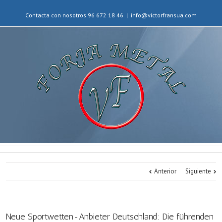
Contacta con nosotros 96 672 18 46
|
info@victorfransua.com
Anterior
Siguiente
Neue Sportwetten-Anbieter Deutschland: Die führenden