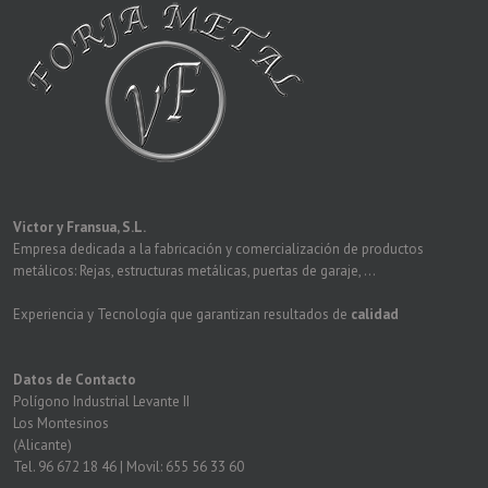
Victor y Fransua, S.L.
Empresa dedicada a la fabricación y comercialización de productos
metálicos: Rejas, estructuras metálicas, puertas de garaje, ...
Experiencia y Tecnología que garantizan resultados de
calidad
Datos de Contacto
Polígono Industrial Levante II
Los Montesinos
(Alicante)
Tel. 96 672 18 46 | Movil: 655 56 33 60