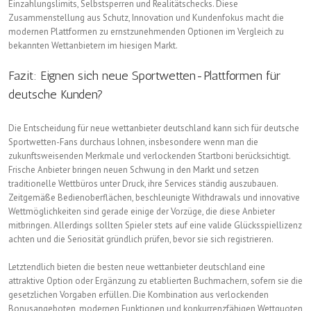
Einzahlungslimits, Selbstsperren und Realitätschecks. Diese
Zusammenstellung aus Schutz, Innovation und Kundenfokus macht die
modernen Plattformen zu ernstzunehmenden Optionen im Vergleich zu
bekannten Wettanbietern im hiesigen Markt.
Fazit: Eignen sich neue Sportwetten-Plattformen für
deutsche Kunden?
Die Entscheidung für neue wettanbieter deutschland kann sich für deutsche
Sportwetten-Fans durchaus lohnen, insbesondere wenn man die
zukunftsweisenden Merkmale und verlockenden Startboni berücksichtigt.
Frische Anbieter bringen neuen Schwung in den Markt und setzen
traditionelle Wettbüros unter Druck, ihre Services ständig auszubauen.
Zeitgemäße Bedienoberflächen, beschleunigte Withdrawals und innovative
Wettmöglichkeiten sind gerade einige der Vorzüge, die diese Anbieter
mitbringen. Allerdings sollten Spieler stets auf eine valide Glücksspiellizenz
achten und die Seriosität gründlich prüfen, bevor sie sich registrieren.
Letztendlich bieten die besten neue wettanbieter deutschland eine
attraktive Option oder Ergänzung zu etablierten Buchmachern, sofern sie die
gesetzlichen Vorgaben erfüllen. Die Kombination aus verlockenden
Bonusangeboten, modernen Funktionen und konkurrenzfähigen Wettquoten