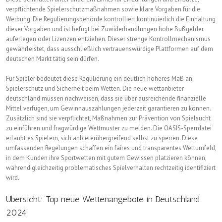
verpflichtende Spielerschutzmaßnahmen sowie klare Vorgaben für die
Werbung. Die Regulierungsbehörde kontrolliert kontinuierlich die Einhaltung
dieser Vorgaben und ist befugt bei Zuwiderhandlungen hohe Bußgelder
auferlegen oder Lizenzen entziehen. Dieser strenge Kontrollmechanismus
gewährleistet, dass ausschließlich vertrauenswürdige Plattformen auf dem
deutschen Markt tätig sein dürfen.
Für Spieler bedeutet diese Regulierung ein deutlich höheres Maß an
Spielerschutz und Sicherheit beim Wetten. Die neue wettanbieter
deutschland müssen nachweisen, dass sie über ausreichende finanzielle
Mittel verfügen, um Gewinnauszahlungen jederzeit garantieren zu können.
Zusätzlich sind sie verpflichtet, Maßnahmen zur Prävention von Spielsucht
zu einführen und fragwürdige Wettmuster zu melden. Die OASIS-Sperrdatei
erlaubt es Spielern, sich anbieterübergreifend selbst zu sperren. Diese
umfassenden Regelungen schaffen ein faires und transparentes Wettumfeld,
in dem Kunden ihre Sportwetten mit gutem Gewissen platzieren können,
während gleichzeitig problematisches Spielverhalten rechtzeitig identifiziert
wird.
Übersicht: Top neue Wettenangebote in Deutschland
2024