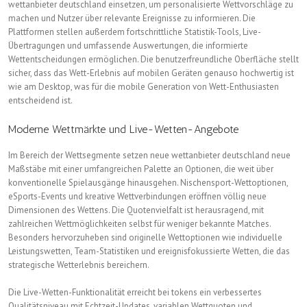
wettanbieter deutschland einsetzen, um personalisierte Wettvorschläge zu
machen und Nutzer über relevante Ereignisse zu informieren. Die
Plattformen stellen außerdem fortschrittliche Statistik-Tools, Live-
Übertragungen und umfassende Auswertungen, die informierte
Wettentscheidungen ermöglichen. Die benutzerfreundliche Oberfläche stellt
sicher, dass das Wett-Erlebnis auf mobilen Geräten genauso hochwertig ist
wie am Desktop, was für die mobile Generation von Wett-Enthusiasten
entscheidend ist.
Moderne Wettmärkte und Live-Wetten-Angebote
Im Bereich der Wettsegmente setzen neue wettanbieter deutschland neue
Maßstäbe mit einer umfangreichen Palette an Optionen, die weit über
konventionelle Spielausgänge hinausgehen. Nischensport-Wettoptionen,
eSports-Events und kreative Wettverbindungen eröffnen völlig neue
Dimensionen des Wettens. Die Quotenvielfalt ist herausragend, mit
zahlreichen Wettmöglichkeiten selbst für weniger bekannte Matches.
Besonders hervorzuheben sind originelle Wettoptionen wie individuelle
Leistungswetten, Team-Statistiken und ereignisfokussierte Wetten, die das
strategische Wetterlebnis bereichern.
Die Live-Wetten-Funktionalität erreicht bei tokens ein verbessertes
Qualitätsniveau mit Echtzeit-Updates, variablen Wettquoten und