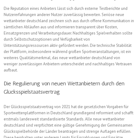
Die Reputation eines Anbieters lässt sich durch externe Testberichte und
Nutzererfahrungen anderer Nutzer zuverlässig bewerten. Seriöse neue
wettanbieter deutschland zeichnen sich aus durch offene Kommunikation in
sämtlichen Abläufen aus und informieren transparent über Kosten,
Einsatzgrenzen und Verarbeitungsdauer. Nachhaltiges Spielverhalten sollte
durch Selbstschutzoptionen und Verfügbarkeit von
Unterstützungsressourcen aktiv gefördert werden. Die technische Stabilität
der Plattform, insbesondere während großen Sportveranstaltungen, ist ein
weiteres Qualitätsmerkmal, das neue wettanbieter deutschland von
weniger zuverlässigen Anbietern unterscheidet und nachhaltiges Vertrauen
aufbaut.
Die Regulierung von neuen Wettanbietern durch den
Glücksspielstaatsvertrag
Der Glücksspielstaatsvertrag von 2021 hat die gesetzlichen Vorgaben für
Sportwettenplattformen in Deutschland grundlegend reformiert und schafft
erstmals landesweit standardisierte Standards. Alle neue wettanbieter
deutschland sind verpflichtet eine gültige Genehmigung der Gemeinsamen
Glücksspielbehörde der Länder beantragen und strenge Auflagen erfüllen.
Diese beinhalten unter anderem Limits für Einzahlungen und Einsätze,