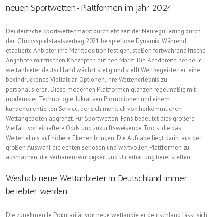
neuen Sportwetten-Plattformen im Jahr 2024
Der deutsche Sportwettenmarkt durchlebt seit der Neuregulierung durch
den Glücksspielstaatsvertrag 2021 beispiellose Dynamik. Während
etablierte Anbieter ihre Marktposition festigen, stoßen fortwährend frische
Angebote mit frischen Konzepten auf den Markt. Die Bandbreite der neue
wettanbieter deutschland wächst stetig und stellt Wettbegeisterten eine
beeindruckende Vielfalt an Optionen, ihre Wettenerlebnis zu
personalisieren. Diese modernen Plattformen glänzen regelmäßig mit
modernster Technologie, lukrativen Promotionen und einem
kundenorientierten Service, der sich merklich von herkömmlichen
Wettangeboten abgrenzt. Für Sportwetten-Fans bedeutet dies größere
Vielfalt, vorteilhaftere Odds und zukunftsweisende Tools, die das
Wetterlebnis auf höhere Ebenen bringen. Die Aufgabe liegt darin, aus der
großen Auswahl die echten seriösen und wertvollen Plattformen zu
ausmachen, die Vertrauenswürdigkeit und Unterhaltung bereitstellen.
Weshalb neue Wettanbieter in Deutschland immer
beliebter werden
Die zunehmende Popularität von neue wettanbieter deutschland lässt sich