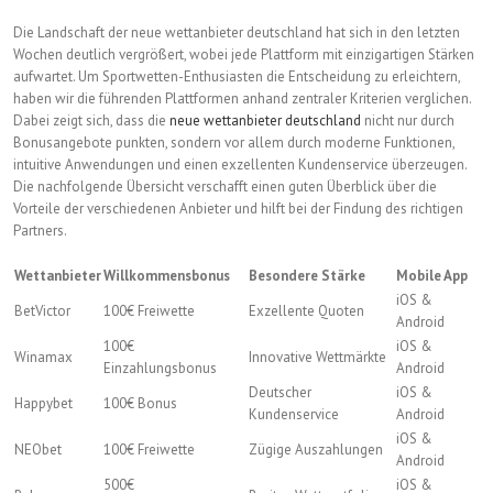
Die Landschaft der neue wettanbieter deutschland hat sich in den letzten
Wochen deutlich vergrößert, wobei jede Plattform mit einzigartigen Stärken
aufwartet. Um Sportwetten-Enthusiasten die Entscheidung zu erleichtern,
haben wir die führenden Plattformen anhand zentraler Kriterien verglichen.
Dabei zeigt sich, dass die
neue wettanbieter deutschland
nicht nur durch
Bonusangebote punkten, sondern vor allem durch moderne Funktionen,
intuitive Anwendungen und einen exzellenten Kundenservice überzeugen.
Die nachfolgende Übersicht verschafft einen guten Überblick über die
Vorteile der verschiedenen Anbieter und hilft bei der Findung des richtigen
Partners.
Wettanbieter
Willkommensbonus
Besondere Stärke
Mobile App
iOS &
BetVictor
100€ Freiwette
Exzellente Quoten
Android
100€
iOS &
Winamax
Innovative Wettmärkte
Einzahlungsbonus
Android
Deutscher
iOS &
Happybet
100€ Bonus
Kundenservice
Android
iOS &
NEObet
100€ Freiwette
Zügige Auszahlungen
Android
500€
iOS &