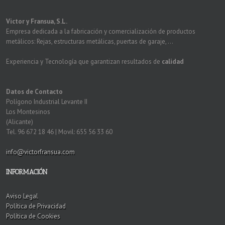
Victor y Fransua, S.L.
Empresa dedicada a la fabricación y comercialización de productos
metálicos: Rejas, estructuras metálicas, puertas de garaje, ...
Experiencia y Tecnología que garantizan resultados de
calidad
Datos de Contacto
Polígono Industrial Levante II
Los Montesinos
(Alicante)
Tel. 96 672 18 46 | Movil: 655 56 33 60
info@victorfransua.com
INFORMACIÓN
Aviso Legal
Política de Privacidad
Política de Cookies