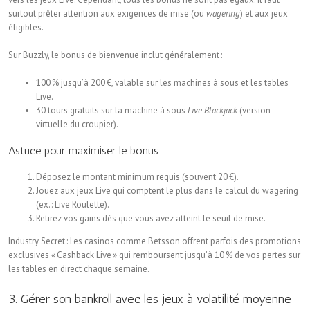
surtout prêter attention aux exigences de mise (ou
wagering
) et aux jeux
éligibles.
Sur Buzzly, le bonus de bienvenue inclut généralement :
100 % jusqu’à 200 €, valable sur les machines à sous et les tables
Live.
30 tours gratuits sur la machine à sous
Live Blackjack
(version
virtuelle du croupier).
Astuce pour maximiser le bonus
Déposez le montant minimum requis (souvent 20 €).
Jouez aux jeux Live qui comptent le plus dans le calcul du wagering
(ex. : Live Roulette).
Retirez vos gains dès que vous avez atteint le seuil de mise.
Industry Secret : Les casinos comme Betsson offrent parfois des promotions
exclusives « Cashback Live » qui remboursent jusqu’à 10 % de vos pertes sur
les tables en direct chaque semaine.
3. Gérer son bankroll avec les jeux à volatilité moyenne