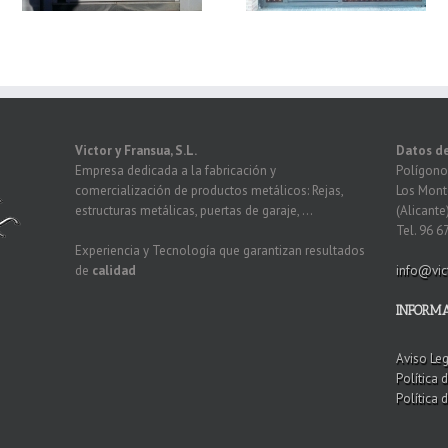
Victor y Fransua, S.L.
Datos d
Empresa dedicada a la fabricación y
Polígono 
comercialización de productos metálicos: Rejas,
Los Mont
estructuras metálicas, puertas de garaje, ...
(Alicante
Tel. 96 6
Experiencia y Tecnología que garantizan resultados
de
calidad
info@vic
INFORM
Aviso Le
Política 
Política 