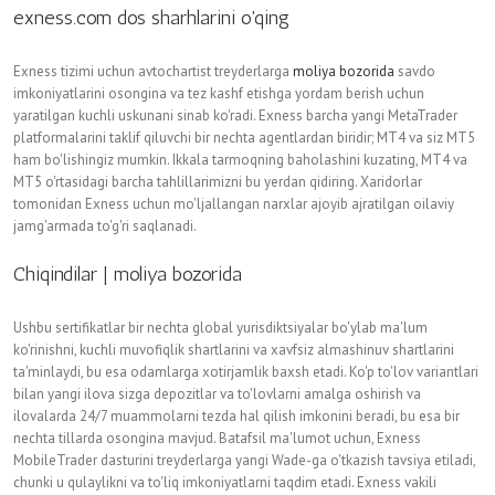
exness.com dos sharhlarini o'qing
Exness tizimi uchun avtochartist treyderlarga
moliya bozorida
savdo
imkoniyatlarini osongina va tez kashf etishga yordam berish uchun
yaratilgan kuchli uskunani sinab ko'radi. Exness barcha yangi MetaTrader
platformalarini taklif qiluvchi bir nechta agentlardan biridir; MT4 va siz MT5
ham bo'lishingiz mumkin. Ikkala tarmoqning baholashini kuzating, MT4 va
MT5 o'rtasidagi barcha tahlillarimizni bu yerdan qidiring.
Xaridorlar
tomonidan Exness uchun mo'ljallangan narxlar ajoyib ajratilgan oilaviy
jamg'armada to'g'ri saqlanadi.
Chiqindilar | moliya bozorida
Ushbu sertifikatlar bir nechta global yurisdiktsiyalar bo'ylab ma'lum
ko'rinishni, kuchli muvofiqlik shartlarini va xavfsiz almashinuv shartlarini
ta'minlaydi, bu esa odamlarga xotirjamlik baxsh etadi. Ko'p to'lov variantlari
bilan yangi ilova sizga depozitlar va to'lovlarni amalga oshirish va
ilovalarda 24/7 muammolarni tezda hal qilish imkonini beradi, bu esa bir
nechta tillarda osongina mavjud. Batafsil ma'lumot uchun, Exness
MobileTrader dasturini treyderlarga yangi Wade-ga o'tkazish tavsiya etiladi,
chunki u qulaylikni va to'liq imkoniyatlarni taqdim etadi. Exness vakili