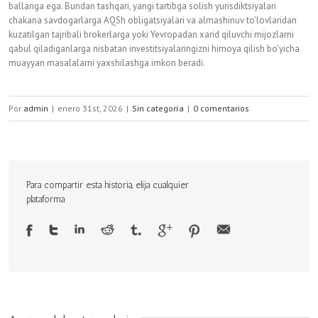
ballariga ega. Bundan tashqari, yangi tartibga solish yurisdiktsiyalari
chakana savdogarlarga AQSh obligatsiyalari va almashinuv to'lovlaridan
kuzatilgan tajribali brokerlarga yoki Yevropadan xarid qiluvchi mijozlarni
qabul qiladiganlarga nisbatan investitsiyalaringizni himoya qilish bo'yicha
muayyan masalalarni yaxshilashga imkon beradi.
Por
admin
|
enero 31st, 2026
|
Sin categoría
|
0 comentarios
Para compartir esta historia, elija cualquier
plataforma