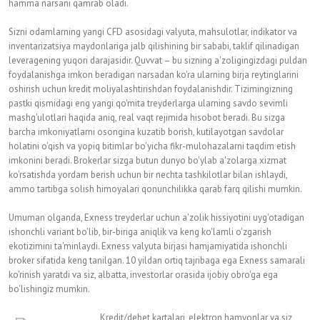
hamma narsani qamrab oladi.
Sizni odamlarning yangi CFD asosidagi valyuta, mahsulotlar, indikator va
inventarizatsiya maydonlariga jalb qilishining bir sababi, taklif qilinadigan
leveragening yuqori darajasidir. Quvvat – bu sizning a'zoligingizdagi puldan
foydalanishga imkon beradigan narsadan ko'ra ularning birja reytinglarini
oshirish uchun kredit moliyalashtirishdan foydalanishdir. Tizimingizning
pastki qismidagi eng yangi qo'mita treyderlarga ularning savdo sevimli
mashg'ulotlari haqida aniq, real vaqt rejimida hisobot beradi. Bu sizga
barcha imkoniyatlarni osongina kuzatib borish, kutilayotgan savdolar
holatini o'qish va yopiq bitimlar bo'yicha fikr-mulohazalarni taqdim etish
imkonini beradi. Brokerlar sizga butun dunyo bo'ylab a'zolarga xizmat
ko'rsatishda yordam berish uchun bir nechta tashkilotlar bilan ishlaydi,
ammo tartibga solish himoyalari qonunchilikka qarab farq qilishi mumkin.
Umuman olganda, Exness treyderlar uchun a'zolik hissiyotini uyg'otadigan
ishonchli variant bo'lib, bir-biriga aniqlik va keng ko'lamli o'zgarish
ekotizimini ta'minlaydi. Exness valyuta birjasi hamjamiyatida ishonchli
broker sifatida keng tanilgan. 10 yildan ortiq tajribaga ega Exness samarali
ko'rinish yaratdi va siz, albatta, investorlar orasida ijobiy obro'ga ega
bo'lishingiz mumkin.
Kredit/debet kartalari, elektron hamyonlar va siz