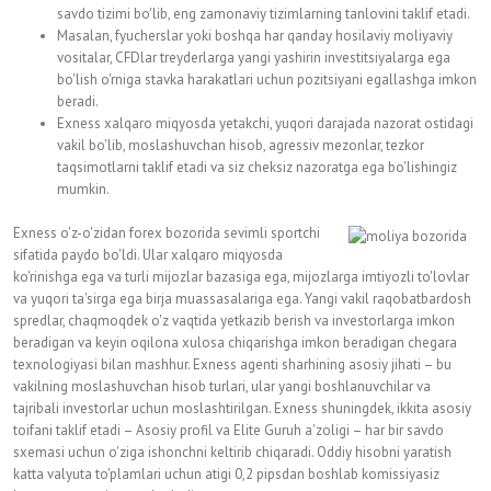
savdo tizimi bo'lib, eng zamonaviy tizimlarning tanlovini taklif etadi.
Masalan, fyucherslar yoki boshqa har qanday hosilaviy moliyaviy
vositalar, CFDlar treyderlarga yangi yashirin investitsiyalarga ega
bo'lish o'rniga stavka harakatlari uchun pozitsiyani egallashga imkon
beradi.
Exness xalqaro miqyosda yetakchi, yuqori darajada nazorat ostidagi
vakil bo'lib, moslashuvchan hisob, agressiv mezonlar, tezkor
taqsimotlarni taklif etadi va siz cheksiz nazoratga ega bo'lishingiz
mumkin.
Exness o'z-o'zidan forex bozorida sevimli sportchi
sifatida paydo bo'ldi. Ular xalqaro miqyosda
ko'rinishga ega va turli mijozlar bazasiga ega, mijozlarga imtiyozli to'lovlar
va yuqori ta'sirga ega birja muassasalariga ega. Yangi vakil raqobatbardosh
spredlar, chaqmoqdek o'z vaqtida yetkazib berish va investorlarga imkon
beradigan va keyin oqilona xulosa chiqarishga imkon beradigan chegara
texnologiyasi bilan mashhur. Exness agenti sharhining asosiy jihati – bu
vakilning moslashuvchan hisob turlari, ular yangi boshlanuvchilar va
tajribali investorlar uchun moslashtirilgan. Exness shuningdek, ikkita asosiy
toifani taklif etadi – Asosiy profil va Elite Guruh a'zoligi – har bir savdo
sxemasi uchun o'ziga ishonchni keltirib chiqaradi. Oddiy hisobni yaratish
katta valyuta to'plamlari uchun atigi 0,2 pipsdan boshlab komissiyasiz