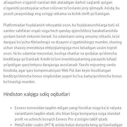
allaqachon o'zgarish narxlari deb ataladigan darhol saqlanib qolgan
o'zgarishli pozitsiyalar uchun rollover to'lovlarini joriy qilmaydi. Aslida, bu
yozish jarayonidagi eng so'nggi reklama va kichik shrift qo'llanilgan.
Platformadan foydalanish nihoyatda oson, bu foydalanuvchilarga turli xil
xaridor sahifalari orqali sizga hech qanday qiyinchiliksiz harakatlanishda
yordam berish imkonini beradi. Siz odamlarni uning umumiy ishlashi, ta'sir
darajasi bo'yicha filtrlashingiz va dizaynni o'zgartirishingiz mumkin, shuning
uchun shaxsiy investitsiya ehtiyojlaringizga mos keladigan usulni topish
oson. Va bu odamlar mezonlari, boshqa shartlar va qoidalar qo'shimcha
kreditlarga qo'llaniladi. Kredit to'lovi investitsiyalarning pasayishi tufayli
yo'qotilgan qarz/imtiyoz darajasiga asoslanadi. Yaxshi mijozning savdo
hisobida, agar qarz kompensatsiyasi Web Put dan keyin hisoblangan
kredit/qo'shimcha bonus miqdoridan yuqori bo'lsa, karta/qo'shimcha bonus
bo'lmasligi mumkin.
Hindiston xalqiga soliq oqibatlari
Exness tomonidan taqdim etilgan yangi hisoblar sizga ba'zi valyuta
variantlarini taqdim etadi, shu bilan birga kompaniya sizga standart
profil va uchinchi bosqich Exness Pro a'zoligini taklif qiladi.
MetaTrader cuatro (MT4) aslida butun dunyoda keng qo'llaniladigan