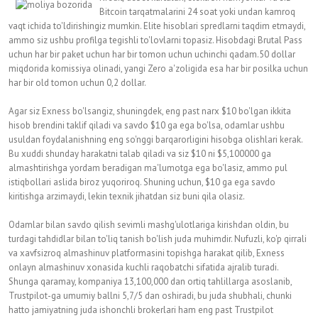
Bitcoin tarqatmalarini 24 soat yoki undan kamroq
vaqt ichida to'ldirishingiz mumkin. Elite hisoblari spredlarni taqdim etmaydi,
ammo siz ushbu profilga tegishli to'lovlarni topasiz. Hisobdagi Brutal Pass
uchun har bir paket uchun har bir tomon uchun uchinchi qadam.50 dollar
miqdorida komissiya olinadi, yangi Zero a'zoligida esa har bir posilka uchun
har bir old tomon uchun 0,2 dollar.
Agar siz Exness bo'lsangiz, shuningdek, eng past narx $10 bo'lgan ikkita
hisob brendini taklif qiladi va savdo $10 ga ega bo'lsa, odamlar ushbu
usuldan foydalanishning eng so'nggi barqarorligini hisobga olishlari kerak.
Bu xuddi shunday harakatni talab qiladi va siz $10 ni $5,100000 ga
almashtirishga yordam beradigan ma'lumotga ega bo'lasiz, ammo pul
istiqbollari aslida biroz yuqoriroq. Shuning uchun, $10 ga ega savdo
kiritishga arzimaydi, lekin texnik jihatdan siz buni qila olasiz.
Odamlar bilan savdo qilish sevimli mashg'ulotlariga kirishdan oldin, bu
turdagi tahdidlar bilan to'liq tanish bo'lish juda muhimdir. Nufuzli, ko'p qirrali
va xavfsizroq almashinuv platformasini topishga harakat qilib, Exness
onlayn almashinuv xonasida kuchli raqobatchi sifatida ajralib turadi.
Shunga qaramay, kompaniya 13,100,000 dan ortiq tahlillarga asoslanib,
Trustpilot-ga umumiy ballni 5,7/5 dan oshiradi, bu juda shubhali, chunki
hatto jamiyatning juda ishonchli brokerlari ham eng past Trustpilot