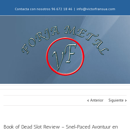
Contacta con nosotros 96 672 18 46
|
info@victorfransua.com
Anterior
Siguiente
Book of Dead Slot Review – Snel‑Paced Avontuur en