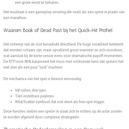
een grote winst te behalen.
Het resultaat is een gameplay-ervaring die voelt als een sprint in plaats van
een marathon.
Waarom Book of Dead Past bij het Quick‑Hit Profiel
Het ontwerp van de slot benadrukt directheid. De hoge volatiliteit betekent
dat winsten schaars zijn, maar opvallend groot wanneer ze zich voordoen,
wat aansluit bij de korte‑sessie wens voor dramatische payoff‑momenten.
De RTP rond 96% balanceert het risico met voldoende kans dat spelers het
niet zien als een puur “luck” machine.
De mechanica van het spel is bewust eenvoudig:
Vijf rollen, drie rijen.
Tien instelbare paylines.
Wild/Scatter symbool dat ook dient als free‑spin trigger.
Deze functies stellen een speler in staat zich te richten op de actie zonder
te worden afgeleid door complexe strategieën.