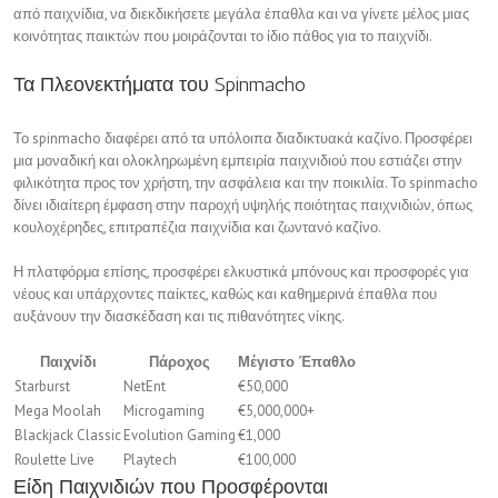
από παιχνίδια, να διεκδικήσετε μεγάλα έπαθλα και να γίνετε μέλος μιας
κοινότητας παικτών που μοιράζονται το ίδιο πάθος για το παιχνίδι.
Τα Πλεονεκτήματα του Spinmacho
Το spinmacho διαφέρει από τα υπόλοιπα διαδικτυακά καζίνο. Προσφέρει
μια μοναδική και ολοκληρωμένη εμπειρία παιχνιδιού που εστιάζει στην
φιλικότητα προς τον χρήστη, την ασφάλεια και την ποικιλία. Το spinmacho
δίνει ιδιαίτερη έμφαση στην παροχή υψηλής ποιότητας παιχνιδιών, όπως
κουλοχέρηδες, επιτραπέζια παιχνίδια και ζωντανό καζίνο.
Η πλατφόρμα επίσης, προσφέρει ελκυστικά μπόνους και προσφορές για
νέους και υπάρχοντες παίκτες, καθώς και καθημερινά έπαθλα που
αυξάνουν την διασκέδαση και τις πιθανότητες νίκης.
Παιχνίδι
Πάροχος
Μέγιστο Έπαθλο
Starburst
NetEnt
€50,000
Mega Moolah
Microgaming
€5,000,000+
Blackjack Classic
Evolution Gaming
€1,000
Roulette Live
Playtech
€100,000
Είδη Παιχνιδιών που Προσφέρονται