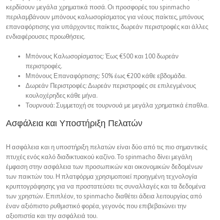
κερδίσουν μεγάλα χρηματικά ποσά. Οι προσφορές του spinmacho
περιλαμβάνουν μπόνους καλωσορίσματος για νέους παίκτες, μπόνους
επαναφόρτισης για υπάρχοντες παίκτες, δωρεάν περιστροφές και άλλες
ενδιαφέρουσες προωθήσεις.
Μπόνους Καλωσορίσματος: Έως €500 και 100 δωρεάν
περιστροφές.
Μπόνους Επαναφόρτισης: 50% έως €200 κάθε εβδομάδα.
Δωρεάν Περιστροφές: Δωρεάν περιστροφές σε επιλεγμένους
κουλοχέρηδες κάθε μήνα.
Τουρνουά: Συμμετοχή σε τουρνουά με μεγάλα χρηματικά έπαθλα.
Ασφάλεια και Υποστήριξη Πελατών
Η ασφάλεια και η υποστήριξη πελατών είναι δύο από τις πιο σημαντικές
πτυχές ενός καλό διαδικτυακού καζίνο. Το spinmacho δίνει μεγάλη
έμφαση στην ασφάλεια των προσωπικών και οικονομικών δεδομένων
των παικτών του. Η πλατφόρμα χρησιμοποιεί προηγμένη τεχνολογία
κρυπτογράφησης για να προστατεύσει τις συναλλαγές και τα δεδομένα
των χρηστών. Επιπλέον, το spinmacho διαθέτει άδεια λειτουργίας από
έναν αξιόπιστο ρυθμιστικό φορέα, γεγονός που επιβεβαιώνει την
αξιοπιστία και την ασφάλειά του.